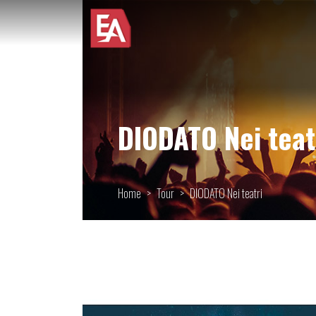
DIODATO Nei teat
Home
Tour
DIODATO Nei teatri