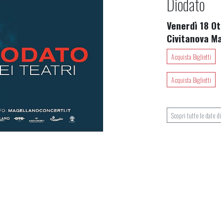
Diodato
Venerdì 18 Ot
Civitanova 
Acquista Biglietti
Acquista Biglietti
Scopri tutte le date d