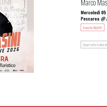
Marco Mas
Mercoledì 05
Pescarea
@ P
Acquista Biglietti
Scopri tutte le date 