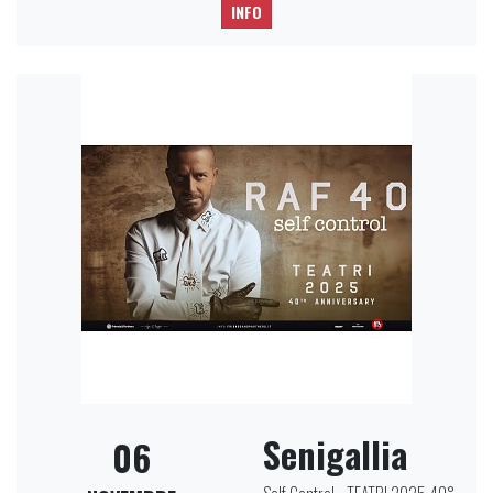
INFO
Senigallia
06